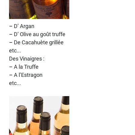
–
D’ Argan
–
D’ Olive au goût truffe
–
De Cacahuète grillée
etc...
Des Vinaigres :
–
A la Truffe
–
A l’Estragon
etc...